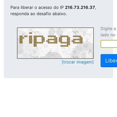
Para liberar o acesso
do IP
216.73.216.37
,
responda ao desafio abaixo.
Digite 
lado no
[trocar imagem]