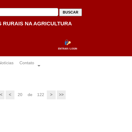
BUSCAR
 RURAIS NA AGRICULTURA
ENTRAR / LOGIN
Notícias
Contato
<
<
20
de
122
>
>>