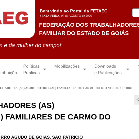
Bem vindo ao Portal da FETAEG
SEXTA-FEIRA, 07 de AGOSTO de 2026
FEDERAÇÃO DOS TRABALHADORES
FAMILIAR DO ESTADO DE GOIÁS
m e da mulher do campo!"
Políticas
Mobilizações
Downloads
tribuição
Publicas
e Publicações
LHADORES (AS) AGRICULTORES(AS) FAMILIARES DE CARMO DO RIO VERDE
> SOBRE
<
HADORES (AS)
) FAMILIARES DE CARMO DO
ORRO AGUDO DE GOIAS, SAO PATRICIO