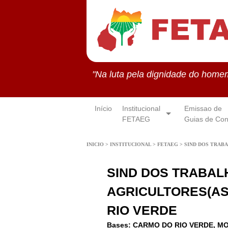
"Na luta pela dignidade do home
Início
Institucional
Emissao de
FETAEG
Guias de Con
INICIO
>
INSTITUCIONAL
>
FETAEG
>
SIND DOS TRABA
SIND DOS TRABAL
AGRICULTORES(AS
RIO VERDE
Bases: CARMO DO RIO VERDE, M