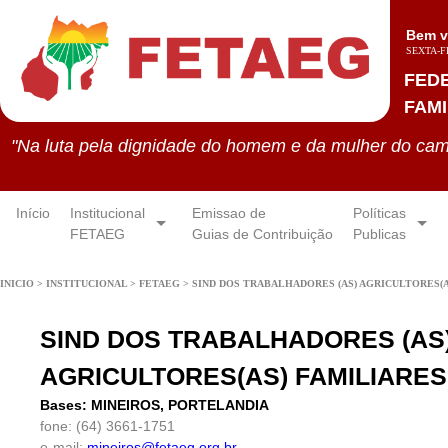
Bem v
SEXTA-FE
FED
FAMI
"Na luta pela dignidade do homem e da mulher do cam
Início
Institucional
Emissao de
Políticas
FETAEG
Guias de Contribuição
Publicas
INICIO
>
INSTITUCIONAL
>
FETAEG
>
SIND DOS TRABALHADORES (AS) AGRICULTORES(A
SIND DOS TRABALHADORES (AS
AGRICULTORES(AS) FAMILIARES
Bases: MINEIROS, PORTELANDIA
fone:
(64) 3661-1751
e-mail:
mineiros@fetaeg.org.br